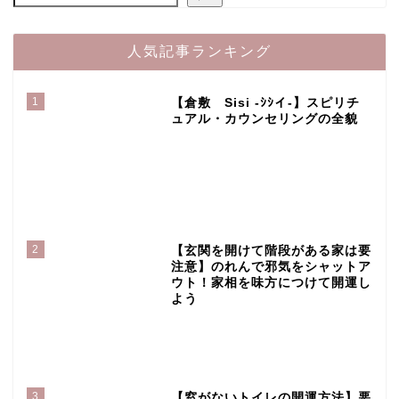
人気記事ランキング
1
【倉敷 Sisi -ｼｼイ-】スピリチ
ュアル・カウンセリングの全貌
2
【玄関を開けて階段がある家は要
注意】のれんで邪気をシャットア
ウト！家相を味方につけて開運し
よう
3
【窓がないトイレの開運方法】悪