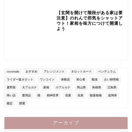
【玄関を開けて階段がある家は要
注意】のれんで邪気をシャットア
ウト！家相を味方につけて開運し
よう
coconala
おすすめ
アレンジメント
タロットカード
ペンデュラム
ライダー版タロット
ワンコイン
体験談
初心者
勉強
占い師情報
夏野菜
大アルカナ
家相
小アルカナ
岡山県
島根県
広島県
怖い話
愛用品
猫
精神世界
花屋
花束
観葉植物
超簡単
鑑定
開運
アーカイブ