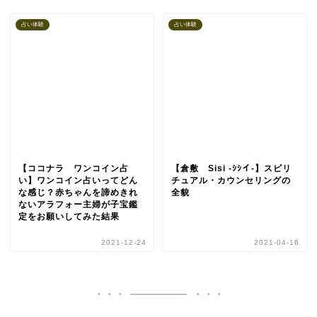
占い体験
占い体験
【ココナラ ワンコイン占
【倉敷 Sisi -ｼｼイ-】スピリ
い】ワンコイン占いってどん
チュアル・カウンセリングの
な感じ？赤ちゃんを諦めきれ
全貌
ないアラフォー主婦が子宝鑑
定をお願いしてみた結果
2021-12-24
2021-04-16