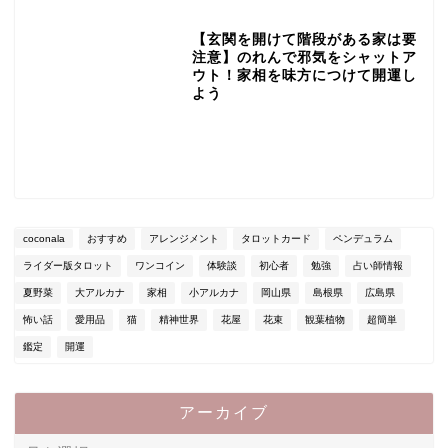
【玄関を開けて階段がある家は要
注意】のれんで邪気をシャットア
ウト！家相を味方につけて開運し
よう
coconala
おすすめ
アレンジメント
タロットカード
ペンデュラム
ライダー版タロット
ワンコイン
体験談
初心者
勉強
占い師情報
夏野菜
大アルカナ
家相
小アルカナ
岡山県
島根県
広島県
怖い話
愛用品
猫
精神世界
花屋
花束
観葉植物
超簡単
鑑定
開運
アーカイブ