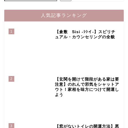
人気記事ランキング
1
【倉敷 Sisi -ｼｼイ-】スピリチ
ュアル・カウンセリングの全貌
2
【玄関を開けて階段がある家は要
注意】のれんで邪気をシャットア
ウト！家相を味方につけて開運し
よう
3
【窓がないトイレの開運方法】悪