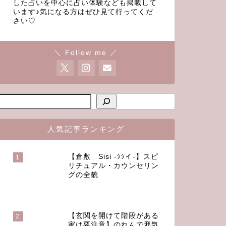
した占いを中心に占い体験なども掲載して
います♪気になる方はぜひ見て行ってくだ
さい♡
＼ Follow me ／
人気記事ランキング
【倉敷 Sisi -ｼｼイ-】スピ
1
リチュアル・カウンセリン
グの全貌
【玄関を開けて階段がある
2
家は要注意】のれんで邪気