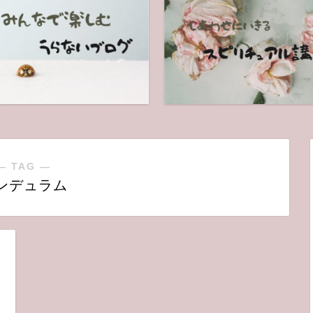
― TAG ―
ンデュラム