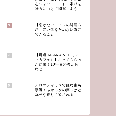
をシャットアウト！家相を
味方につけて開運しよう
【窓がないトイレの開運方
3
法】悪い気をためない為に
できること
【尾道 MAMACAFE（マ
4
マカフェ）】占ってもらっ
た結果！10年目の答え合
わせ
アロマティカスで嫌な虫も
5
撃退！ふかふかの葉っぱと
幸せな香りに癒される