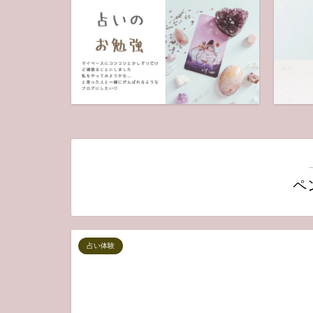
ペ
占い体験